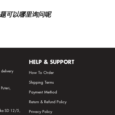
的问题可以哪里询问呢
HELP & SUPPORT
delivery
How To Order
Shipping Terms
Puteri,
Payment Method
Return & Refund Policy
aka SD 12/5,
Privacy Policy