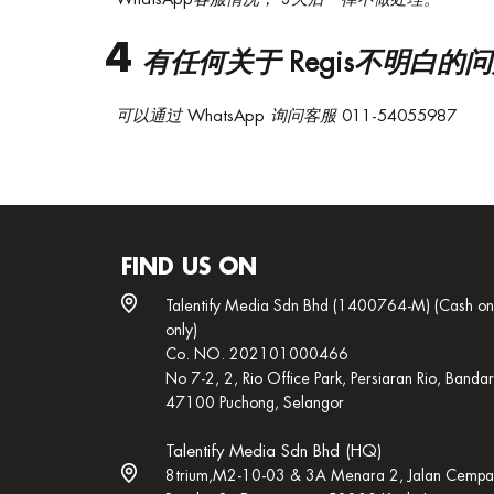
4
有任何关于 Regis不明白
可以通过 WhatsApp 询问客服 011-54055987
FIND US ON
Talentify Media Sdn Bhd (1400764-M) (Cash on 
only)
Co. NO. 202101000466
No 7-2, 2, Rio Office Park, Persiaran Rio, Bandar 
47100 Puchong, Selangor
Talentify Media Sdn Bhd (HQ)
8trium,M2-10-03 & 3A Menara 2, Jalan Cemp